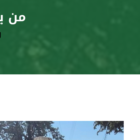
من ي
و