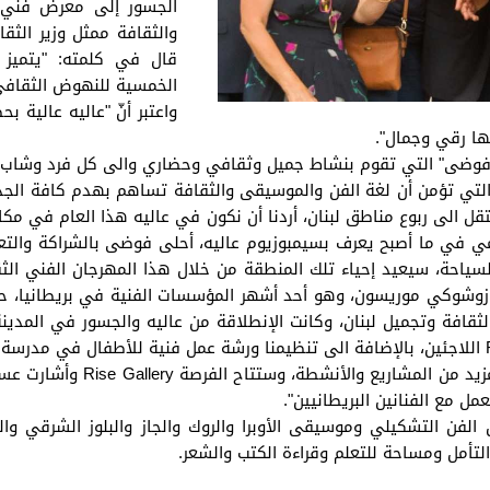
الجسور إلى معرض فني ل
والثقافة ممثل وزير الث
قال في كلمته: "يتميز ه
الخمسية للنهوض الثقافي 
واعتبر أنّ "عاليه عالية 
ها رقي وجمال".
فوضى" التي تقوم بنشاط جميل وثقافي وحضاري والى كل فرد وشاب وشا
 تؤمن أن لغة الفن والموسيقى والثقافة تساهم بهدم كافة الجدران 
تقل الى ربوع مناطق لبنان، أردنا أن نكون في عاليه هذا العام في مكان
مي في ما أصبح يعرف بسيمبوزيوم عاليه، أحلى فوضى بالشراكة والتع
لسياحة، سيعيد إحياء تلك المنطقة من خلال هذا المهرجان الفني الث
والثقافة وتجميل لبنان، وكانت الإنطلاقة من عاليه والجسور في الم
وأشارت عساف إلى أنه "ستجمعنا
عمل مع الفنانين البريطانيين".
فن التشكيلي وموسيقى الأوبرا والروك والجاز والبلوز الشرقي والغر
تأمل ومساحة للتعلم وقراءة الكتب والشعر.