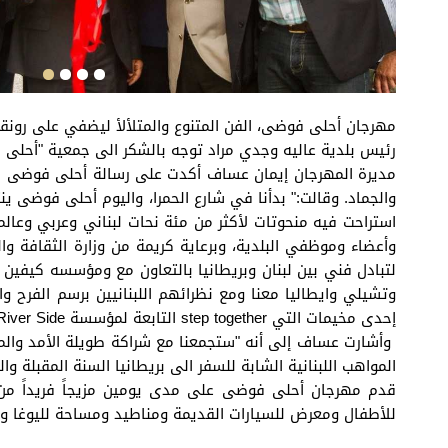
مهرجان أحلى فوضى، الفن المتنوع والمتلألأ ليضفي على رونق
رئيس بلدية عاليه وجدي مراد توجه بالشكر الى جمعية "أحلى 
مديرة المهرجان إيمان عساف أكدت على رسالة أحلى فوضى التي
والجماد. وقالت:" بدأنا في شارع الحمرا، واليوم أحلى فوضى ين
استراحت فيه منحوتات لأكثر من مئة نحات لبناني وعربي وعال
وأعضاء وموظفي البلدية، وبرعاية كريمة من وزارة الثقافة وا
وتشيلي وايطاليا معنا ومع نظرائهم اللبنانيين برسم الفرح 
إحدى مخيمات التي step together التابعة لمؤسسة River Side اللاجئين، بالإضافة الى تنظيمنا ورشة عمل فنية للأطفال في مدرسة تعنى بذوي الاحتياجات الخاصة".
المواهب اللبنانية الشابة للسفر الى بريطانيا السنة المقبلة وال
قدم مهرجان أحلى فوضى على مدى يومين مزيجاً فريداً من ال
للأطفال ومعرض للسيارات القديمة ومناطيد ومساحة لليوغا وال