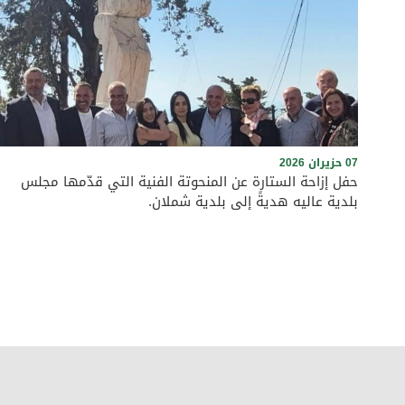
07 حزيران 2026
حفل إزاحة الستارة عن المنحوتة الفنية التي قدّمها مجلس
بلدية عاليه هديةً إلى بلدية شملان.
برعاية رئيس بلدية عاليه الأستاذ وجدي مراد وأعضاء المجلس البلدي،
وبحضور حشد من الفعاليات الرسمية والاجتماعية، ورؤساء البلديات
والمخاتير، والمرجعيات الروحية في قضاء عاليه، أُقيم نهار السبت
الواقع في 6 حزيران 2026 حفل إزاحة الستارة عن المنحوتة الفنية
التي قدّمها مجلس بلدية عاليه هديةً إلى بلدية شملان. وجرى
الاحتفال على الطريق العام في بلدة شملان عند الساعة الرابعة بعد
الظهر، في أجواء سادتها الألفة والمحبة والتعاون، بما يجسّد عمق