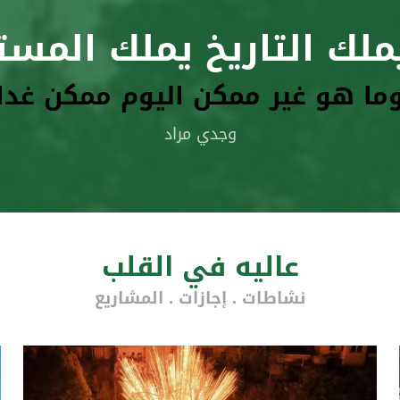
ملك التاريخ يملك المست
ما هو غير ممكن اليوم ممكن غدا
وجدي مراد
عاليه في القلب
نشاطات . إجازات . المشاريع