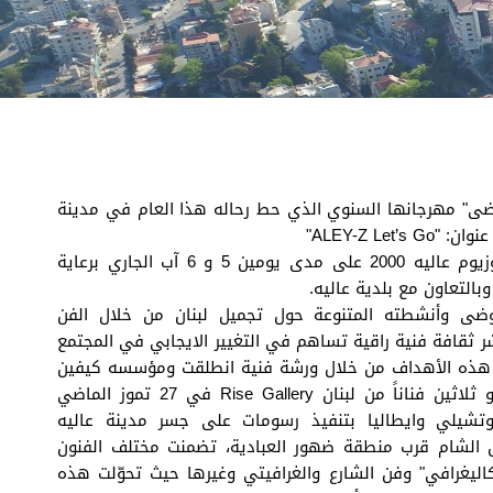
ى" مهرجانها السنوي الذي حط رحاله هذا العام في مدينة
عنوان:
"ALEY-Z Let’s Go"
وذلك في منطقة سيمبوزيوم عاليه 2000 على مدى يومين 5 و 6 آب الجاري برعاية
بالتعاون مع بلدية عاليه.
ضى وأنشطته المتنوعة حول تجميل لبنان من خلال الفن
 ثقافة فنية راقية تساهم في التغيير الايجابي في المجتمع
ت هذه الأهداف من خلال ورشة فنية انطلقت ومؤسسه كيفين
زوشوكي، حيث شارك نحو ثلاثين فناناً من لبنان Rise Gallery في 27 تموز الماضي
 وتشيلي وايطاليا بتنفيذ رسومات على جسر مدينة عاليه
 الشام قرب منطقة ضهور العبادية، تضمنت مختلف الفنون
اليغرافي" وفن الشارع والغرافيتي وغيرها حيث تحوّلت هذه