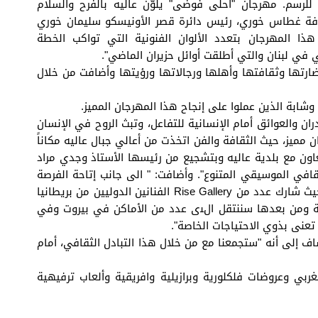
لرسم. مهرجان "أحلى فوضى" يلوّن عاليه بالفرح والسلام
قافة غطاس خوري، رئيس دائرة قصر الأونيسكو سليمان خوري
ذا المهرجان بتعدد الألوان الفنونية التي تواكب الخطة
في لبنان والتي أطلقت أوائل حزيران الماضي".
بحضارتها وثقافتها وأهلها ورجالاتها ورؤيتها وأضافت من خلال
بة الذين عملوا على إنجاح هذا المهرجان المميز.
والعوائق أمام الإنسانية للتفاعل، وتبث الروح في الإنسان
 مميز، حيث الثقافة والفن اتخذت من أعالي جبال عاليه مكاناً
اون مع بلدية عاليه وبتشجيع من رئيسها الأستاذ وجدي مراد
قافي الموسيقي المتنوع". وأضافت: " الى جانب إتاحة الفرصة
لتبادل فني بين لبنان وبريطانيا بالتعاون مع ومؤسسه كيفين زوشوكي موريسون، وهو أحد أشهر المؤسسات الفنية في بريطانيا، حيث شارك عدد من Rise Gallery الفنانين الدوليين من بريطانيا
دينة ومن بعدها سننتقل الﯩى عدد من الأماكن في بيروت وفي
 مع شراكة طويلة الأمد والمزيد من المشاريع والأنشطة، وستتاح الفرصة Rise Gallery وأشارت عساف إلى أنه "ستجمعنا مع من خلال هذا التبادل الثقافي، أمام
بي وعروضات فلكلورية وبرازيلية وافريقية وألعاب ترفيهية