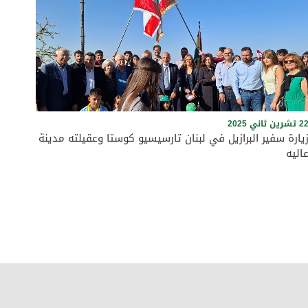
 تشرين ثاني 2025
يارة سفير البرازيل في لبنان تارسيسيو كوستا وعقيلته مدينة
اليه
في إطار السعي لتعزيز علاقات البرازيل مع المناطق اللبنانية وبهدف
الاطلاع على أعمال النحت في سيمبوزيوم عاليه، زار سفير البرازيل
في لبنان تارسيسيو كوستا برفقة عقيلته مدينة عاليه حيث كان في
استقباله رئيس بلدية عاليه الأستاذ وجدي مراد ونائب رئيس البلدية
الأستاذ كمال قسيس وعضو المجلس البلدي المهندس رائد الريس
والأستاذ عصام عبيد عضو المجلس البلدي ومستشار الأستاذ وليد
جنبلاط الأستاذ رامي الريس ومفوض داخلية الحزب التقدمي