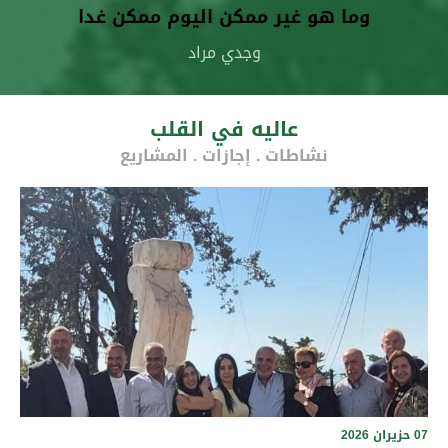
وما هو غير ممكن اليوم ممكن غدا
وجدي مراد
عاليه في القلب
نشاطات . إجازات . المشاريع
07 حزيران 2026