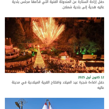
حفل إزاحة الستارة عن المنحوتة الفنية التي قدّمها مجلس بلدية
عاليه هديةً إلى بلدية شملان.
برعاية رئيس بلدية عاليه الأستاذ وجدي مراد وأعضاء المجلس البلدي،
وبحضور حشد من الفعاليات الرسمية والاجتماعية، ورؤساء البلديات
والمخاتير، والمرجعيات الروحية في قضاء عاليه، أُقيم نهار السبت
الواقع في 6 حزيران 2026 حفل إزاحة الستارة عن المنحوتة الفنية التي
قدّمها مجلس بلدية عاليه هديةً إلى بلدية شملان. وجرى الاحتفال
على الطريق العام في بلدة شملان عند الساعة الرابعة بعد الظهر،
في أجواء سادتها الألفة والمحبة والتعاون، بما يجسّد عمق العلاقات
الأخوية والتاريخية التي تجمع بين بلدتي عاليه وشملان، ويؤكد الحرص
المشترك على تعزيز الروابط الثقافية والإنمائية وترسيخ قيم التواصل
والتكامل بين أبناء المنطقة
12 كانون أول 2025
حفل اضاءة شجرة عيد الميلاد وافتتاح القرية الميلادية في مدينة
عاليه