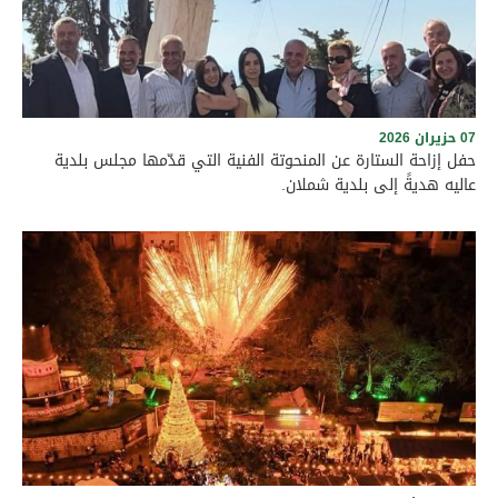
07 حزيران 2026
حفل إزاحة الستارة عن المنحوتة الفنية التي قدّمها مجلس بلدية
عاليه هديةً إلى بلدية شملان.
برعاية رئيس بلدية عاليه الأستاذ وجدي مراد وأعضاء المجلس البلدي،
وبحضور حشد من الفعاليات الرسمية والاجتماعية، ورؤساء البلديات
والمخاتير، والمرجعيات الروحية في قضاء عاليه، أُقيم نهار السبت
الواقع في 6 حزيران 2026 حفل إزاحة الستارة عن المنحوتة الفنية التي
قدّمها مجلس بلدية عاليه هديةً إلى بلدية شملان. وجرى الاحتفال
على الطريق العام في بلدة شملان عند الساعة الرابعة بعد الظهر،
في أجواء سادتها الألفة والمحبة والتعاون، بما يجسّد عمق العلاقات
الأخوية والتاريخية التي تجمع بين بلدتي عاليه وشملان، ويؤكد الحرص
المشترك على تعزيز الروابط الثقافية والإنمائية وترسيخ قيم التواصل
والتكامل بين أبناء المنطقة