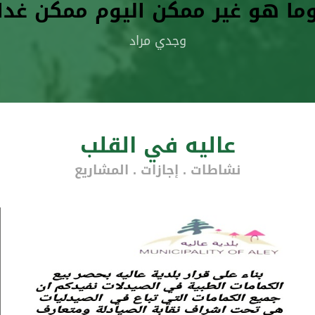
ما هو غير ممكن اليوم ممكن غدا
وجدي مراد
عاليه في القلب
نشاطات . إجازات . المشاريع