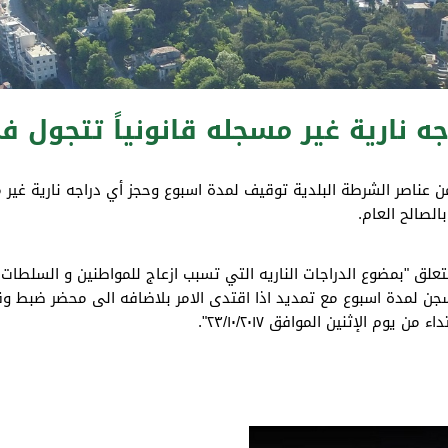
 نارية غير مسجله قانونياً تتجول ف
مذكرة ادارية تحمل رقم ،٤٥٩ تطلب فيها من عناصر الشرطة البلدية توقيف لمدة اسبوع وحجز أي
الصالح العام.
المتعلق "بمضوع الدراجات الناريه التي تسبب ازعاج للمواطنين و السلطا
جن لمدة اسبوع مع تمديد اذا اقتدى الامر بلاضافه الى محضر ضبط وقدره
م الإثنين الموافق ٢٣/١٠/٢٠١٧".