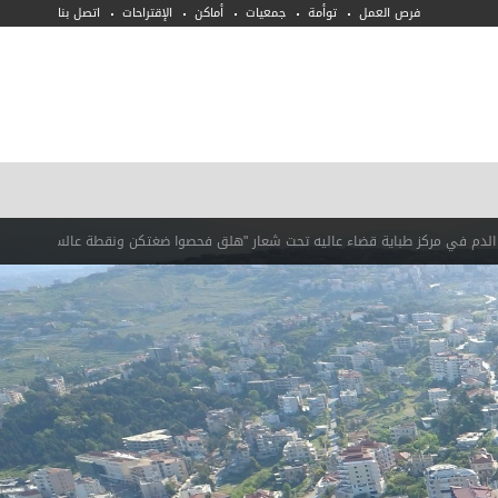
فرص العمل
توأمة
جمعيات
أماكن
الإقتراحات
اتصل بنا
اية قضاء عاليه تحت شعار "هلق فحصوا ضغتكن ونقطة عالسطر"
فحوصات مجانية