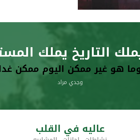
ملك التاريخ يملك المست
ما هو غير ممكن اليوم ممكن غدا
وجدي مراد
عاليه في القلب
نشاطات . إجازات . المشاريع