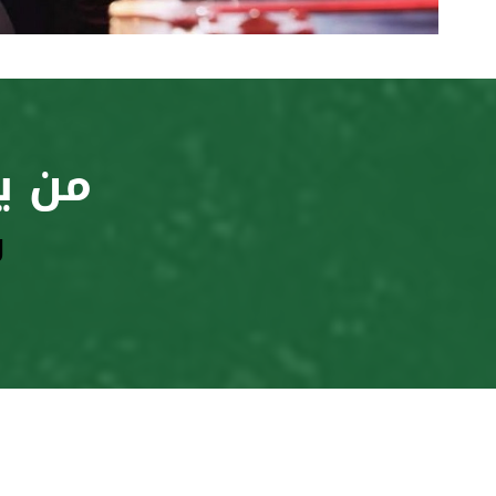
من ي
و