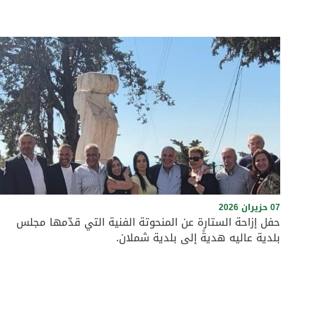
07 حزيران 2026
حفل إزاحة الستارة عن المنحوتة الفنية التي قدّمها مجلس
بلدية عاليه هديةً إلى بلدية شملان.
برعاية رئيس بلدية عاليه الأستاذ وجدي مراد وأعضاء المجلس البلدي،