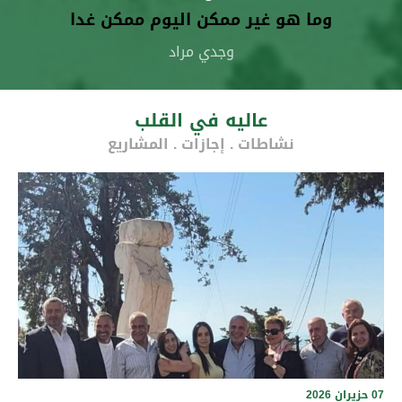
وما هو غير ممكن اليوم ممكن غدا
وجدي مراد
عاليه في القلب
نشاطات . إجازات . المشاريع
07 حزيران 2026