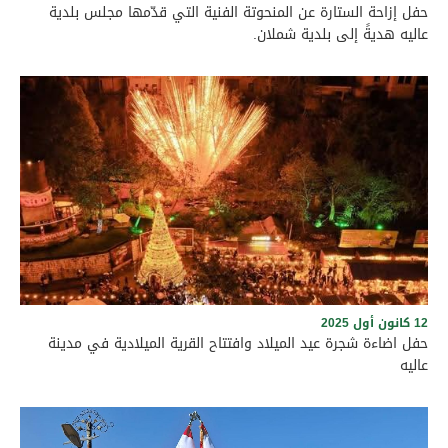
حفل إزاحة الستارة عن المنحوتة الفنية التي قدّمها مجلس بلدية
عاليه هديةً إلى بلدية شملان.
برعاية رئيس بلدية عاليه الأستاذ وجدي مراد وأعضاء المجلس البلدي،
وبحضور حشد من الفعاليات الرسمية والاجتماعية، ورؤساء البلديات
والمخاتير، والمرجعيات الروحية في قضاء عاليه، أُقيم نهار السبت
الواقع في 6 حزيران 2026 حفل إزاحة الستارة عن المنحوتة الفنية التي
قدّمها مجلس بلدية عاليه هديةً إلى بلدية شملان. وجرى الاحتفال
على الطريق العام في بلدة شملان عند الساعة الرابعة بعد الظهر،
في أجواء سادتها الألفة والمحبة والتعاون، بما يجسّد عمق العلاقات
الأخوية والتاريخية التي تجمع بين بلدتي عاليه وشملان، ويؤكد الحرص
المشترك على تعزيز الروابط الثقافية والإنمائية وترسيخ قيم التواصل
والتكامل بين أبناء المنطقة
12 كانون أول 2025
حفل اضاءة شجرة عيد الميلاد وافتتاح القرية الميلادية في مدينة
عاليه