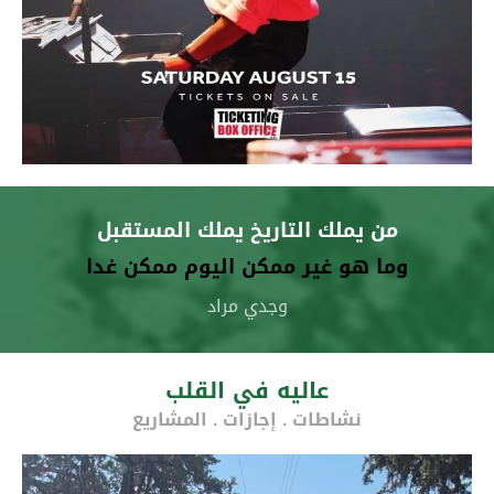
من يملك التاريخ يملك المستقبل
وما هو غير ممكن اليوم ممكن غدا
وجدي مراد
عاليه في القلب
نشاطات . إجازات . المشاريع