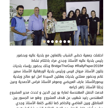
احتفلت جمعية خطى الشباب بالتعاون مع بلدية عاليه وبحضور
رئيس بلدية عاليه الأستاذ وجدي مراد باختتام نشاط
#BridgeTheGap #RallyPaper2018 وذلك بحضور رؤساء بلديات
بتلون الأستاذ مروان قيس ورئيس بلدية الورهانية الأستاذ سمير
غانم وحضور ممثلي بلديات بعقلين السيدة امل ابو صالح وبلدية
بيصورالأستاذ عارف العريضي وصوفر الأستاذ فراس الأحمدية وعين
زحلتا الأستاذ زاهر كرامه
قدمت الحفل المهندسة تمارة بو زين الدين و تحدث مدير المشروع
المهندس رغيد شهيب عن هدف المشروع وهو مد الجسور بين
المناطق وبين الماضي والحاضر كما تلقى كلمة الأستاذ وجدي