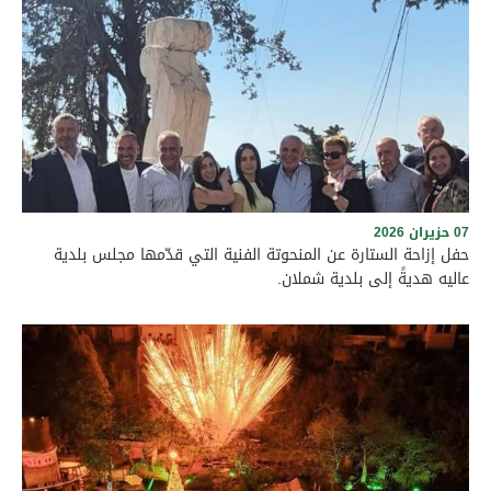
07 حزيران 2026
حفل إزاحة الستارة عن المنحوتة الفنية التي قدّمها مجلس بلدية
عاليه هديةً إلى بلدية شملان.
برعاية رئيس بلدية عاليه الأستاذ وجدي مراد وأعضاء المجلس البلدي،
وبحضور حشد من الفعاليات الرسمية والاجتماعية، ورؤساء البلديات
والمخاتير، والمرجعيات الروحية في قضاء عاليه، أُقيم نهار السبت
الواقع في 6 حزيران 2026 حفل إزاحة الستارة عن المنحوتة الفنية التي
قدّمها مجلس بلدية عاليه هديةً إلى بلدية شملان. وجرى الاحتفال