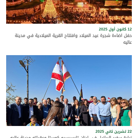
على الطريق العام في بلدة شملان عند الساعة الرابعة بعد الظهر،
في أجواء سادتها الألفة والمحبة والتعاون، بما يجسّد عمق العلاقات
الأخوية والتاريخية التي تجمع بين بلدتي عاليه وشملان، ويؤكد الحرص
المشترك على تعزيز الروابط الثقافية والإنمائية وترسيخ قيم التواصل
والتكامل بين أبناء المنطقة
12 كانون أول 2025
حفل اضاءة شجرة عيد الميلاد وافتتاح القرية الميلادية في مدينة
عاليه
حفل اضاءة شجرة عيد الميلاد في مدينة عاليه
22 تشرين ثاني 2025
زيارة سفير البرازيل في لبنان تارسيسيو كوستا وعقيلته مدينة عاليه