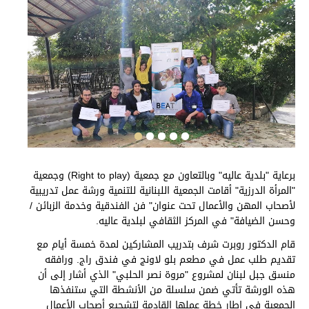
برعاية "بلدية عاليه" وبالتعاون مع جمعية (Right to play) وجمعية
"المرأة الدرزية" أقامت الجمعية اللبنانية للتنمية ورشة عمل تدريبية
لأصحاب المهن والأعمال تحت عنوان" فن الفندقية وخدمة الزبائن /
وحسن الضيافة" في المركز الثقافي لبلدية عاليه.
قام الدكتور روبرت شرف بتدريب المشاركين لمدة خمسة أيام مع
تقديم طلب عمل في مطعم بلو لاونج في فندق راج. ورافقه
منسق جبل لبنان لمشروع "مروة نصر الحلبي" الذي أشار إلى أن
هذه الورشة تأتي ضمن سلسلة من الأنشطة التي ستنفذها
الجمعية في إطار خطة عملها القادمة لتشجيع أصحاب الأعمال