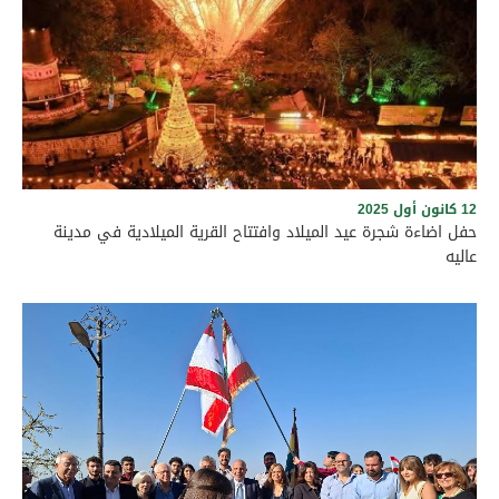
برعاية رئيس بلدية عاليه الأستاذ وجدي مراد وأعضاء المجلس البلدي،
وبحضور حشد من الفعاليات الرسمية والاجتماعية، ورؤساء البلديات
والمخاتير، والمرجعيات الروحية في قضاء عاليه، أُقيم نهار السبت
الواقع في 6 حزيران 2026 حفل إزاحة الستارة عن المنحوتة الفنية التي
قدّمها مجلس بلدية عاليه هديةً إلى بلدية شملان. وجرى الاحتفال
على الطريق العام في بلدة شملان عند الساعة الرابعة بعد الظهر،
في أجواء سادتها الألفة والمحبة والتعاون، بما يجسّد عمق العلاقات
الأخوية والتاريخية التي تجمع بين بلدتي عاليه وشملان، ويؤكد الحرص
المشترك على تعزيز الروابط الثقافية والإنمائية وترسيخ قيم التواصل
والتكامل بين أبناء المنطقة
12 كانون أول 2025
حفل اضاءة شجرة عيد الميلاد وافتتاح القرية الميلادية في مدينة
عاليه
حفل اضاءة شجرة عيد الميلاد في مدينة عاليه