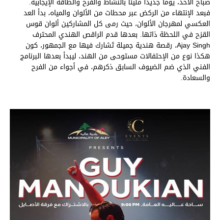
صباح الأحد، يوما جديدا مليئاً بالنشاط والفرح والطاقة الإيجابية.
فبعد الإنتهاء من الركض عبر محطات من الألوان والمياه، بدأ العد
العكسي لمهرجان الألوان، حيث رمى كل المشاركين ألوان قوس
القزح في اللحظة ذاتها. بعدها قدم الراقص الهندي المحترف
Ajay Singh، رقصة هندية جميلة تَشارك فيها مع الجمهور، كون
هكذا نوع من الإحتفالات مستوحى من الهند، ليبدأ بعدها البرنامج
الفني الذي ضم الضيوف السابق ذكرهم، في أجواء من الفرح
والسعادة.