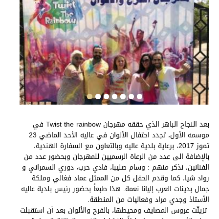
بعد النجاح الباهر الذي حققه مهرجان Twist the rainbow في
موسمه الأول، تجدد احتفال الألوان في عاليه الأحد الماضي 23
تموز 2017، برعاية بلدية عاليه وبالتعاون مع السفارة الهندية،
بالإضافة الى عدد من الرعاة الرسميين للمهرجان وبحضور عدد من
الفنانين، نذكر منهم : ​
وسام صليبا
​، فادي حرب، ​
دوري السمراني
​ و​
رواد شيا
​، كما وقدم الحفل كل من الممثل ​
عماد فغالي
​ وملكة
جمال بدينات العرب ​
إليانا نعمة
​. هذا طبعاً بحضور رئيس بلدية عاليه
الأستاذ ​
وجدي مراد
​ وفعاليات من المنطقة.
تزينّت عروس المصايف ومحيطها، بالفرح والألوان بعد أن استقبلت