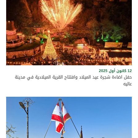
برعاية رئيس بلدية عاليه الأستاذ وجدي مراد وأعضاء المجلس البلدي،
وبحضور حشد من الفعاليات الرسمية والاجتماعية، ورؤساء البلديات
والمخاتير، والمرجعيات الروحية في قضاء عاليه، أُقيم نهار السبت
الواقع في 6 حزيران 2026 حفل إزاحة الستارة عن المنحوتة الفنية التي
قدّمها مجلس بلدية عاليه هديةً إلى بلدية شملان. وجرى الاحتفال
على الطريق العام في بلدة شملان عند الساعة الرابعة بعد الظهر،
في أجواء سادتها الألفة والمحبة والتعاون، بما يجسّد عمق العلاقات
الأخوية والتاريخية التي تجمع بين بلدتي عاليه وشملان، ويؤكد الحرص
المشترك على تعزيز الروابط الثقافية والإنمائية وترسيخ قيم التواصل
والتكامل بين أبناء المنطقة
12 كانون أول 2025
حفل اضاءة شجرة عيد الميلاد وافتتاح القرية الميلادية في مدينة
عاليه
حفل اضاءة شجرة عيد الميلاد في مدينة عاليه